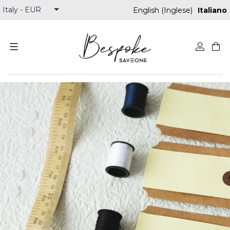
English
(
Inglese
)
Italiano
Skip
to
content