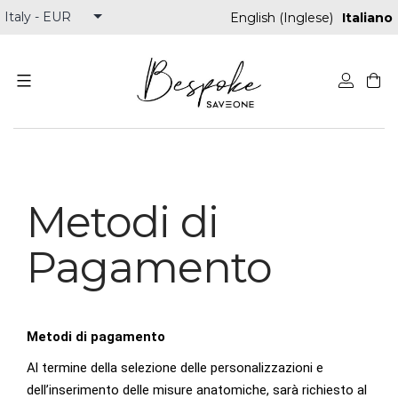
English
(
Inglese
)
Italiano
Skip
to
content
Metodi di
Pagamento
Metodi di pagamento
Al termine della selezione delle personalizzazioni e
dell’inserimento delle misure anatomiche, sarà richiesto al