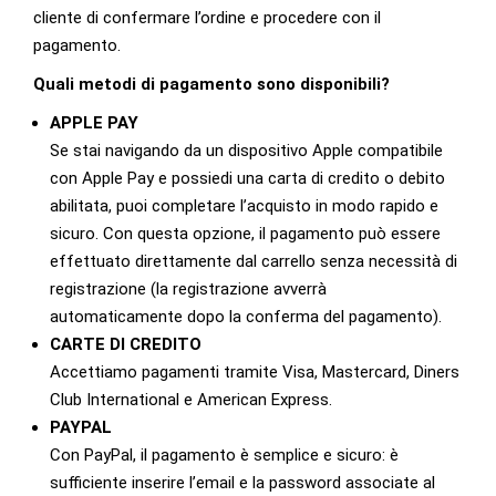
cliente di confermare l’ordine e procedere con il
pagamento.
Quali metodi di pagamento sono disponibili?
APPLE PAY
Se stai navigando da un dispositivo Apple compatibile
con Apple Pay e possiedi una carta di credito o debito
abilitata, puoi completare l’acquisto in modo rapido e
sicuro. Con questa opzione, il pagamento può essere
effettuato direttamente dal carrello senza necessità di
registrazione (la registrazione avverrà
automaticamente dopo la conferma del pagamento).
CARTE DI CREDITO
Accettiamo pagamenti tramite Visa, Mastercard, Diners
Club International e American Express.
PAYPAL
Con PayPal, il pagamento è semplice e sicuro: è
sufficiente inserire l’email e la password associate al